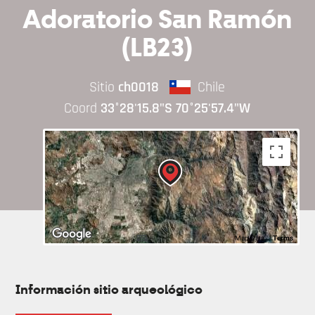
Adoratorio San Ramón
(LB23)
Sitio
ch0018
Chile
Coord
33°28'15.8"S 70°25'57.4"W
Map Data
Terms
Información sitio arqueológico