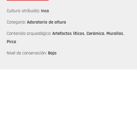
Cultura atribuída:
Inca
Categoría:
Adoratorio de altura
Contenido arqueológico:
Artefactos líticos
,
Cerámica
,
Murallas
,
Pirca
Nível de conservación:
Bajo
Información lugar
Tipo de propiedad:
Abierto al público
,
Privado
Accesibilidad:
Peatonal
Infraestructura:
Sendero