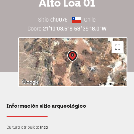
Alto Loa 01
Sitio
ch0075
Chile
Coord
21°10'03.6"S 68°39'18.0"W
Map Data
Terms
Información sitio arqueológico
Cultura atribuída:
Inca