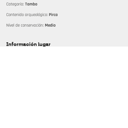
Categoría:
Tambo
Contenido arqueológico:
Pirca
Nível de conservación:
Medio
Información lugar
Tipo de propiedad:
Privado
Accesibilidad:
Peatonal
Descripción