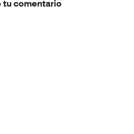
e tu comentario
a mi nombre, correo electrónico y web en este navegado
ma vez que comente.