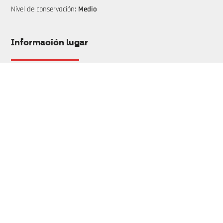
Nível de conservación:
Medio
Información lugar
Tipo de propiedad:
Privado
Accesibilidad:
Peatonal
Descripción