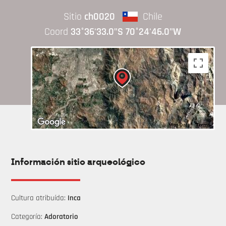
Sitio
ch0020
Chile
Coord
33°36'33.0"S 70°24'46.0"W
Map Data
Terms
Información sitio arqueológico
Cultura atribuída:
Inca
Categoría:
Adoratorio