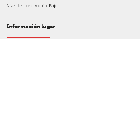
Nível de conservación:
Bajo
Información lugar
Tipo de propiedad:
Privado
Accesibilidad:
Peatonal
Descripción